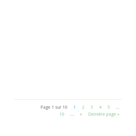
Coupe d'une toiture végétalisée sur dalle béton -
SANS ZONE STERILE EN PERIPHERIE et AVEC
UNE MEMBRANE D'ETANCHEITE COMPATIBLE
AVEC LA VEGETALISATION (membrane jardin)
1er cas: l'étanchéité revêt l'arête intérieure de
l'acrotère...
Page 1 sur 10
1
2
3
4
5
…
10
…
»
Dernière page »