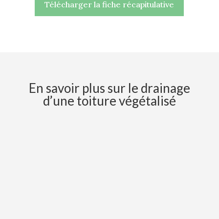
Télécharger la fiche récapitulative
En savoir plus sur le drainage
d’une toiture végétalisé
Les stagnations d’eau peuvent exister
sur une toiture plate ou sur des toitures
en pente (causes : dalles non planes,
contre-pentes, naissances d’évacuation