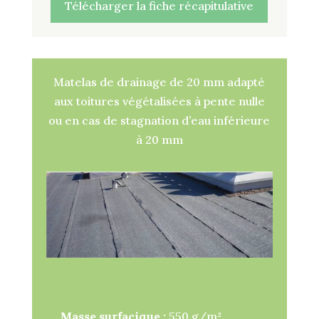
Télécharger la fiche récapitulative
Matelas de drainage de 20 mm adapté
aux toitures végétalisées à pente nulle
ou en cas de stagnation d’eau inférieure
à 20 mm
Masse surfacique :
550 g/m².