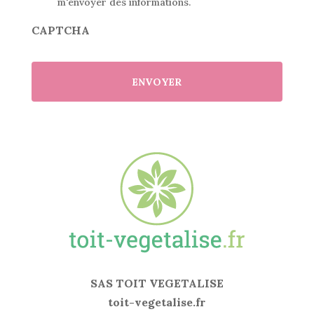
n
m'envoyer des informations.
s
e
CAPTCHA
n
t
e
m
e
n
t
-
r
g
p
d
*
SAS TOIT VEGETALISE
toit-vegetalise.fr