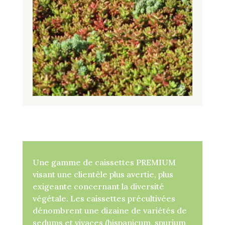
Une gamme de caissettes PREMIUM
visant une clientèle plus avertie, plus
exigeante concernant la diversité
végétale. Les caissettes précultivées
dénombrent une dizaine de variétés de
sedums et vivaces (hispanicum, spurium