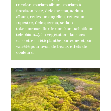
tricolor, spurium album, spurium à
floraison rose, delosperma, sedum
album, reflexum angelina, reflexum
rupestre, delosperma, sedum
takesimense, floriferum, kamtschatikum,
telephium…). La végétation dans ces
caissettes a été plantée par zone et par
variété pour avoir de beaux effets de
couleurs.