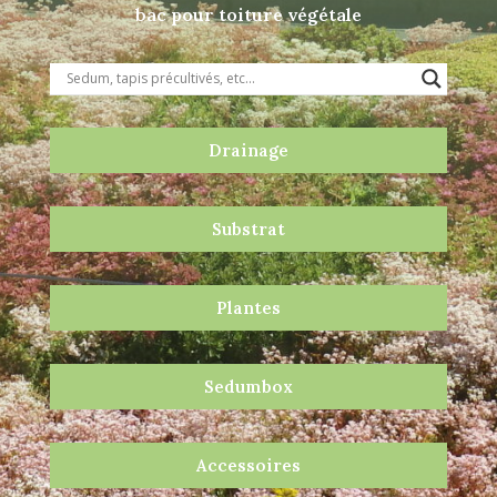
bac pour toiture végétale
Drainage
Substrat
Plantes
Sedumbox
Accessoires