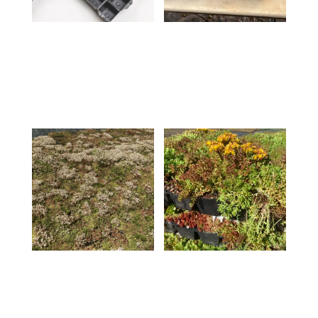
Caissette vide en
Sedumbox DO IT
PEHD
YOURSELF
En rupture de stock
10,50
€
HT
/ la caissette
(TVA: 10%)
Sedumbox Gamme
Sedumbox Gamme
BASIQUE
PREMIUM
12,50
€
HT
/ la caissette
16,50
€
HT
/ la caissette