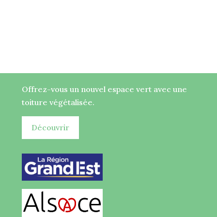
(TVA: 10%)
(TVA:10%)
Offrez-vous un nouvel espace vert avec une
toiture végétalisée.
Découvrir