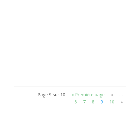
Comment construire un bâtiment en assurant
son intégration en toute discrétion sur un site
sans le dénaturer? L'opération visait à à utiliser le
dénivelé naturel du terrain et à construire un
garage en l'insérant visuellement dans ce
paysage de montagne, au coeur du...
Page 9 sur 10
« Première page
«
…
6
7
8
9
10
»