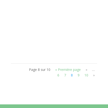
Quel entretien prévoir dans le cas d'une
végétalisation extensive de toitures? Pour garder
une belle toiture végétalisée, il est indispensable
de prévoir *un ou plusieurs désherbages
manuels pour enlever les plantes indésirables,
*une fertilisation et un amendement...
Page 8 sur 10
« Première page
«
…
6
7
8
9
10
»